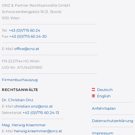
ONZ & Partner Rechtsanwälte GmbH
Schwarzenbergplatz 16 (3. Stock)
1010 Wien
Tel.
+43 (0)1/715 60 24
Fax
+43 (0)1/715 60 24-30
E-Mail
office@onz.at
FN 222714x HG Wien
UID-Nr. ATU54251900
Firmenbuchauszug
Deutsch
RECHTSANWÄLTE
English
Dr. Christian Onz
E-Mail
christian.onz@onz.at
Anfahrtsplan
Sekretariat
+43 (0)1/715 60 24-13
Datenschutzerklärung
Mag. Herwig Kraemmer
E-Mail
herwig.kraemmer@onz.at
Impressum